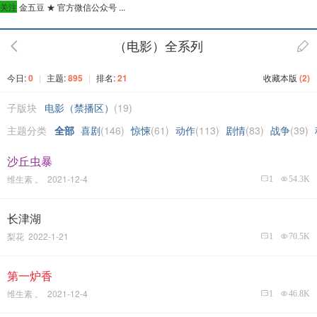
关注
金五豆 ★ 官方微信公众号 ...
（电影）全系列
今日:
0
|
主题:
895
|
排名:
21
收藏本版
(
2
)
子版块
电影（禁播区）
(19)
主题分类
全部
喜剧
(146)
惊悚
(61)
动作
(113)
剧情
(83)
战争
(39)
沙丘虫暴
维生素 。 2021-12-4
1
54.3K
长津湖
梨花 2022-1-21
1
70.5K
第一炉香
维生素 。 2021-12-4
1
46.8K