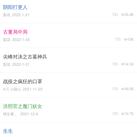
阴阳打更人
梨花 2022-1-21
1
66.4K
古董局中局
梨花 2022-1-24
1
63K
尖峰对决之古墓神兵
梨花 2022-1-21
1
54.1K
战疫之疯狂的口罩
A C 小甜心 2021-11-25
1
49.9K
洪熙官之魔门妖女
维生素 。 2021-12-4
1
54.7K
生生