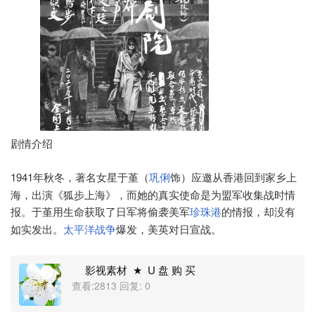
剧情介绍
1941年秋冬，著名女星于堇（
饰）应邀从香港回到家乡上
巩俐
海，出演《狐步上海》，而她的真实使命是为盟军收集战时情
报。于堇用生命获取了日军将偷袭美军
的情报，却没有
珍珠港
如实发出。
爆发，美英对日宣战。
太平洋战争
影视素材 ★ U 盘 购 买
查看:2813 回复: 0