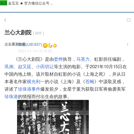
关注
金五豆 ★ 官方微信公众号 ...
兰心大剧院
[ 动作 ]
点击重新加载
梨花 (UID:637)
2021-11-14 10:18:20
《兰心大剧院》是由
娄烨
执导，
马英力
、虹影担任编剧，
巩俐
、
赵又廷
、
小田切让
等主演的电影。于2021年10月15日在
中国内地上映。
该片取材自虹影的小说《上海之死》，并从日
本著名作家
横光利一
的小说《上海》及《
苍蝇
》中汲取灵感，
讲述了
珍珠港事件
爆发前夕，女星于堇为获取日军将偷袭美军
珍珠港
的情报而付出生命的故事。