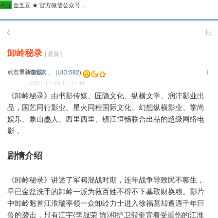
关注
金五豆 ★ 官方微信公众号 ...
卸岭秘录
[ 悬疑 ]
点击重新加载
维生素 。 (UID:582)
2021-11-18 11:31:46
《卸岭秘录》由书影传媒、匠隐文化、纵横文学、润沣影业出
品，国艺同行影业、星火同程国际文化、幻想纵横影业、掌尚
娱乐、象山墨人、西里西里、镇江恒畅联合出品的超级网络电
影 。
剧情介绍
《卸岭秘录》讲述了军阀混战时期，连年战争导致民不聊生，
早已金盆洗手的卸岭一派为救百姓不得不下墓取财换粮。影片
中卸岭魁首江淮瑞率领一众卸岭力士进入徐福墓却遭遇千年巨
兽的袭击，只有江宇(李晟荣 饰)和护卫熊奎背着受重伤的江淮