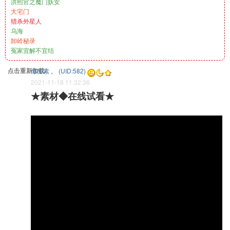
洪熙官之魔门妖女
大宅门
猎杀外星人
乌海
卸岭秘录
冤家宜解不宜结
点击重新加载
维生素 。 (UID:582)
2021-11-18 11:32:36
★素材◆在线试看★