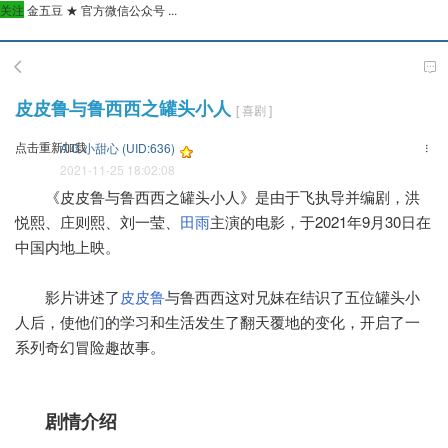
关注
金五豆 ★ 官方微信公众号 ...
皮皮鲁与鲁西西之罐头小人
[ 喜剧 ]
点击重新加载
A C 小甜心 (UID:636)
2021-11-25 18:02:08
《皮皮鲁与鲁西西之罐头小人》是由于飞执导并编剧，洪
悦熙、庄则熙、刘一莹、
田雨
主演的电影，于2021年9月30日在
中国内地上映。
影片讲述了
皮皮鲁
与鲁西西这对兄妹在结识了五位罐头小
人后，使他们的学习和生活发生了翻天覆地的变化，开启了一
系列奇幻冒险趣故事。
剧情介绍