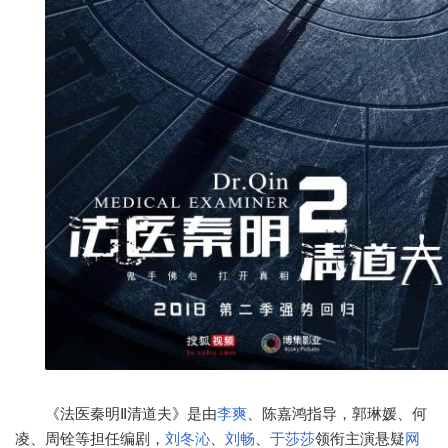
《法医秦明Ⅱ清道夫》是由
李爽
、陈嘉鸿指导，郭琳媛、何
凌、周铨等担任编剧，
刘冬沁
、
刘畅
、
于莎莎
领衔主演悬疑
网