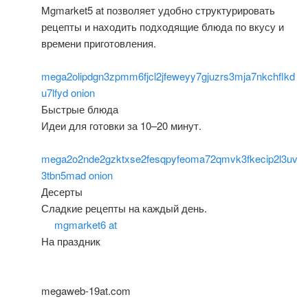
Mgmarket5 at позволяет удобно структурировать
рецепты и находить подходящие блюда по вкусу и
времени приготовления.
mega2olipdgn3zpmm6fjcl2jfeweyy7gjuzrs3mja7nkchflkd
u7lfyd onion
Быстрые блюда
Идеи для готовки за 10–20 минут.
mega2o2nde2gzktxse2fesqpyfeoma72qmvk3fkecip2l3uv
3tbn5mad onion
Десерты
Сладкие рецепты на каждый день.
mgmarket6 at
На праздник
megaweb-19at.com