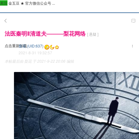
关注
金五豆 ★ 官方微信公众号 ...
法医秦明Ⅱ清道夫———梨花网络
[ 悬疑 ]
点击重新加载
梨花 (UID:637)
2021-8-31 19:32:57
本帖最后由 梨花 于 2021-9-22 20:06 编辑