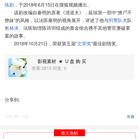
络剧
，于2018年6月15日在搜狐视频播出。
该剧改编自秦明的原著《清道夫》，延续第一部中“撩尸不
撩妹”的风格，以法医秦明的视角展开，讲述了他与
刑警队
大队
长
林涛
、法医助理陈诗羽组成的黄金组合携手其他警官屡破要
案的故事。
2018年10月21日，荣获第五届“
文荣奖
”最佳剧情奖。
影视素材 ★ U 盘 购 买
查看:2815 回复: 0
分享到:
91.3K
2
收藏
楼主热帖