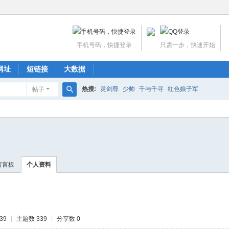
手机号码，快捷登录
只需一步，快速开始
网址
短链接
大数据
热搜:
灵剑尊
少帅
千与千寻
红色娘子军
帖子
搜
索
留言板
个人资料
39
|
主题数 339
|
分享数 0