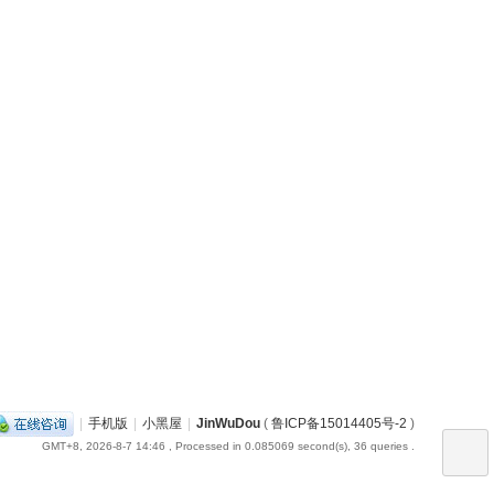
|
手机版
|
小黑屋
|
JinWuDou
(
鲁ICP备15014405号-2
)
GMT+8, 2026-8-7 14:46
, Processed in 0.085069 second(s), 36 queries .