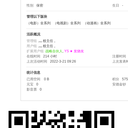
性别
保密
生日
-
管理以下版块
（电影）全系列
（电视剧）全系列
（动漫画）全系列
活跃概况
管理组
灬 校主任 。
用户组
灬 校主任 。
扩展用户组
战略合伙人
,
YS ★ 发烧友
在线时间
214 小时
注册时间
上次活动时间
2022-3-21 09:26
上次发表
统计信息
已用空间
0 B
积分
575
元宝
0
安德金钞
影音票
0