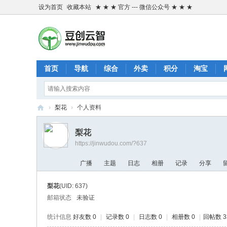
设为首页
收藏本站
★ ★ ★ 官方 --- 微信公众号 ★ ★ ★
首页
导航
综合
外卖
积分
淘宝
›
梨花
›
个人资料
金
梨花
五
https://jinwudou.com/?637
豆
广播
主题
日志
相册
记录
分享
-
✔
梨花
(UID: 637)
邮箱状态
未验证
统计信息
好友数 0
|
记录数 0
|
日志数 0
|
相册数 0
|
回帖数 3