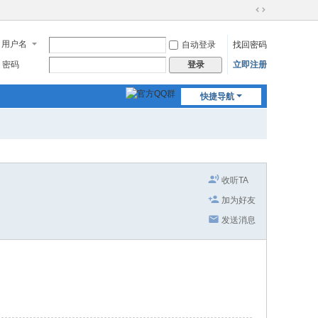
切
换
用户名
自动登录
找回密码
到
宽
密码
立即注册
登录
版
快捷导航
收听TA
加为好友
发送消息