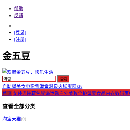
帮助
反馈
[登录]
[注册]
金五豆
自助餐
美食
电影票
滑雪
温泉
火锅
蛋糕
ktv
首页
女装
男装
鞋包配饰
运动户外
美妆个护
母婴
食品
内衣
数码家
查看全部分类
淘宝天猫
(0)