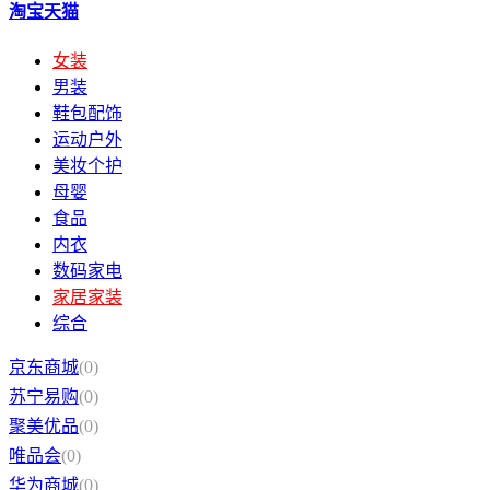
淘宝天猫
女装
男装
鞋包配饰
运动户外
美妆个护
母婴
食品
内衣
数码家电
家居家装
综合
京东商城
(0)
苏宁易购
(0)
聚美优品
(0)
唯品会
(0)
华为商城
(0)