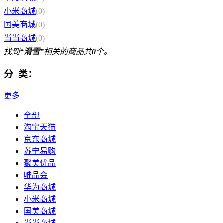
小米商城
(0)
国美商城
(0)
当当商城
(0)
找到
“滑雪”
相关的商品共
0
个。
分 类：
更多
全部
淘宝天猫
京东商城
苏宁易购
聚美优品
唯品会
华为商城
小米商城
国美商城
当当商城