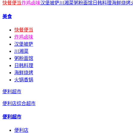
快餐便当
炸鸡卤味
汉堡披萨
川湘菜
粥粉面馆
日韩料理
海鲜烧烤
美食
快餐便当
炸鸡卤味
汉堡披萨
川湘菜
粥粉面馆
日韩料理
海鲜烧烤
火锅香锅
便利超市
便利店
综合超市
便利超市
便利店