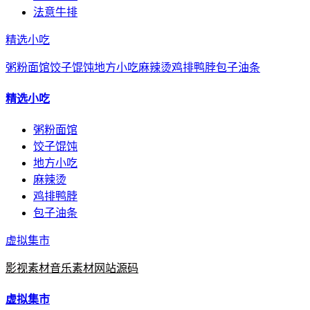
法意牛排
精选小吃
粥粉面馆
饺子馄饨
地方小吃
麻辣烫
鸡排鸭脖
包子油条
精选小吃
粥粉面馆
饺子馄饨
地方小吃
麻辣烫
鸡排鸭脖
包子油条
虚拟集市
影视素材
音乐素材
网站源码
虚拟集市