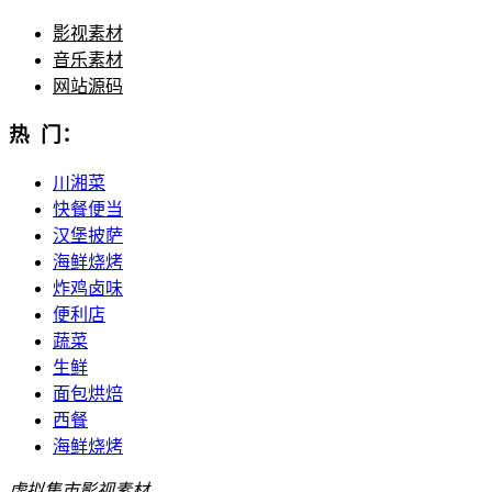
影视素材
音乐素材
网站源码
热 门：
川湘菜
快餐便当
汉堡披萨
海鲜烧烤
炸鸡卤味
便利店
蔬菜
生鲜
面包烘焙
西餐
海鲜烧烤
虚拟集市
影视素材