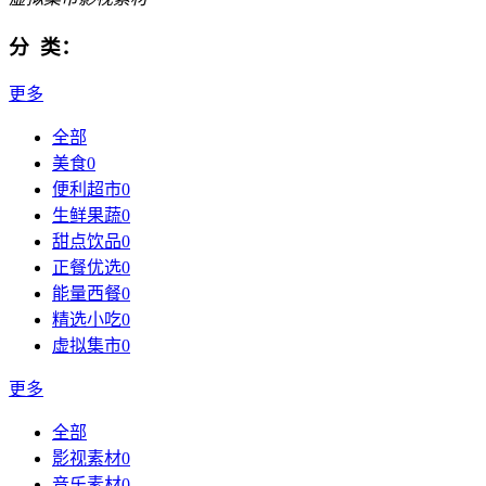
分 类：
更多
全部
美食
0
便利超市
0
生鲜果蔬
0
甜点饮品
0
正餐优选
0
能量西餐
0
精选小吃
0
虚拟集市
0
更多
全部
影视素材
0
音乐素材
0